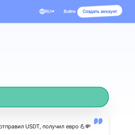
RU
Войти
Создать аккаунт
отправил USDT, получил евро 💪💸