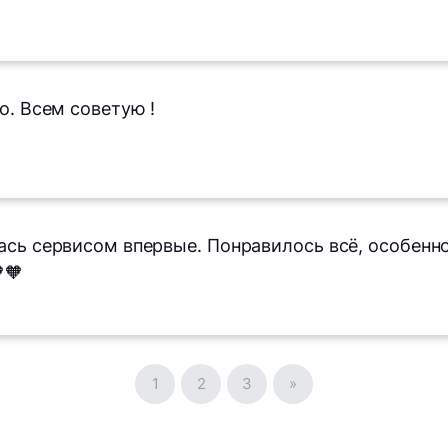
о. Всем советую !
сь сервисом впервые. Понравилось всё, особенно
🧡
1
2
3
»